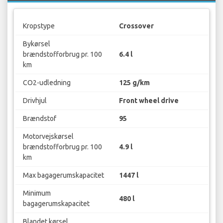
Kropstype
Crossover
Bykørsel
brændstofforbrug pr. 100
6.4 l
km
CO2-udledning
125 g/km
Drivhjul
Front wheel drive
Brændstof
95
Motorvejskørsel
brændstofforbrug pr. 100
4.9 l
km
Max bagagerumskapacitet
1447 l
Minimum
480 l
bagagerumskapacitet
Blandet kørsel