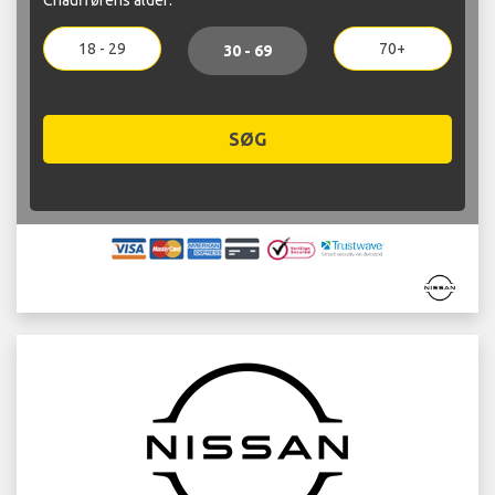
18 - 29
70+
30 - 69
SØG