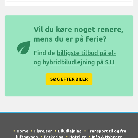
Vil du køre noget renere,
mens du er på ferie?
eco
Find de
billigste tilbud på el-
og hybridbiludlejning på SJJ
SØG EFTER BILER
Home
Flyrejser
Biludlejning
Transport til og fra
lufthavnen
Parkering
Hoteller
Info & Nyheder