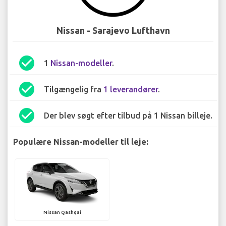
Nissan - Sarajevo Lufthavn
check_circle
1
Nissan-modeller
.
check_circle
Tilgængelig fra
1 leverandører
.
check_circle
Der blev søgt efter tilbud på 1 Nissan billeje.
Populære Nissan-modeller til leje:
Nissan Qashqai