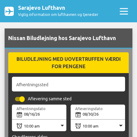
Sarajevo Lufthavn
Vigtig information om lufthavnen og tjenester
Nissan Biludlejning hos Sarajevo Lufthavn
BILUDLEJNING MED UOVERTRUFFEN VÆRDI
FOR PENGENE
Afhentningssted
Aflevering samme sted
Afhentningsdato
Afleveringsdato
Chaufførens alder: