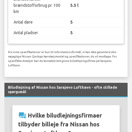
brændstofforbrug pr. 100
5.5 l
km
Antal døre
5
Antal pladser
5
De viste specifikationer er kun til informationsformål, vi kan ikke garantere den
nøjagtige Nissan Qashqai køretøjsmodel og specifikationer, du vil modtage. For
specifikke detaljer bør du kontakte det givne biludlejningsfirma på Sarajevo
Lufthavn.
Biludlejning af Nissan hos Sarajevo Lufthavn - ofte stillede
spørgsmål
question_answer
Hvilke biludlejningsfirmaer
tilbyder billeje fra Nissan hos