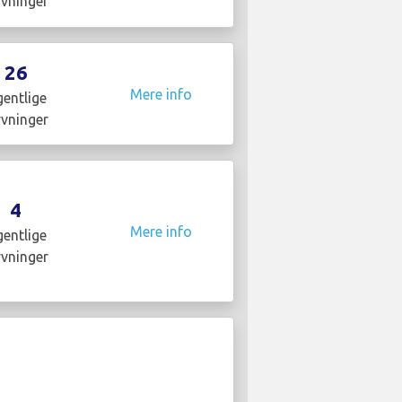
yvninger
26
Mere info
entlige
yvninger
4
Mere info
entlige
yvninger