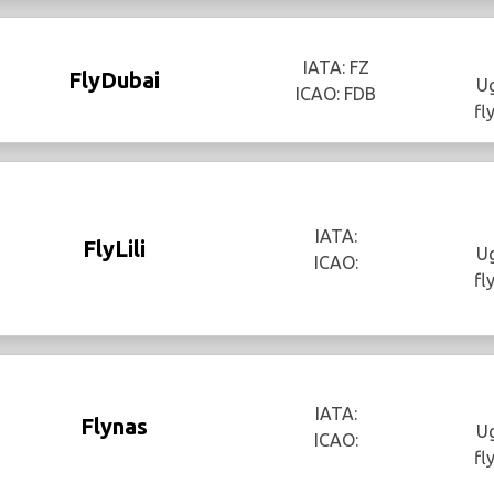
IATA: FZ
FlyDubai
Ug
ICAO: FDB
fl
IATA:
FlyLili
Ug
ICAO:
fl
IATA:
Flynas
Ug
ICAO:
fl