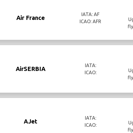
IATA: AF
Air France
Ug
ICAO: AFR
fl
IATA:
AirSERBIA
Ug
ICAO:
fl
IATA:
AJet
Ug
ICAO:
fl