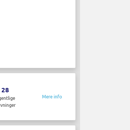
28
Mere info
entlige
yvninger