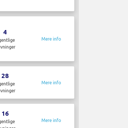
4
Mere info
entlige
yvninger
28
Mere info
entlige
yvninger
16
Mere info
entlige