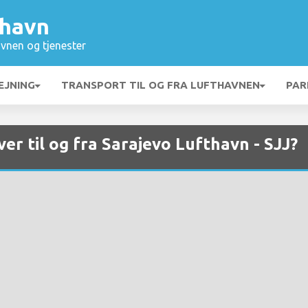
thavn
vnen og tjenester
EJNING
TRANSPORT TIL OG FRA LUFTHAVNEN
PAR
ver til og fra Sarajevo Lufthavn - SJJ?