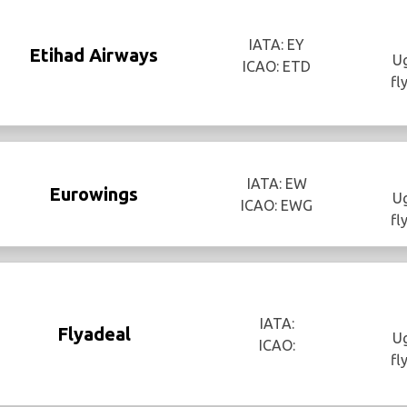
IATA: EY
Etihad Airways
Ug
ICAO: ETD
fl
IATA: EW
Eurowings
Ug
ICAO: EWG
fl
IATA:
Flyadeal
Ug
ICAO:
fl