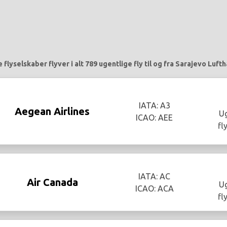
flyselskaber flyver i alt 789 ugentlige fly til og fra Sarajevo Lufth
IATA: A3
Aegean Airlines
Ug
ICAO: AEE
fl
IATA: AC
Air Canada
Ug
ICAO: ACA
fl