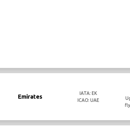
IATA: EK
Emirates
Ug
ICAO: UAE
fl