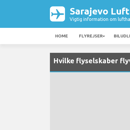
Sarajevo Luf
Vigtig information om luftha
HOME
FLYREJSER
BILUDL
Hvilke flyselskaber fly