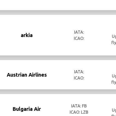
IATA:
arkia
Ug
ICAO:
fl
IATA:
Austrian Airlines
Ug
ICAO:
fl
IATA: FB
Bulgaria Air
Ug
ICAO: LZB