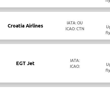
fl
IATA: OU
Croatia Airlines
Ug
ICAO: CTN
fl
IATA:
EGT Jet
Ug
ICAO:
fl