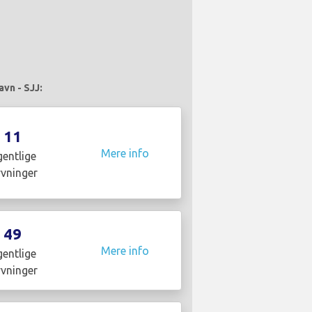
avn - SJJ:
11
Mere info
entlige
yvninger
49
Mere info
entlige
yvninger