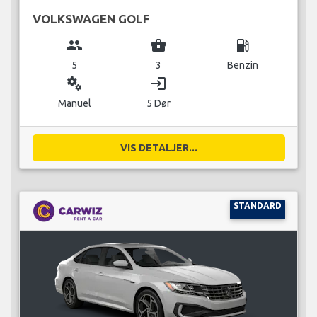
VOLKSWAGEN GOLF
group
business_center
local_gas_station
5
3
Benzin
miscellaneous_services
login
Manuel
5 Dør
VIS DETALJER...
STANDARD