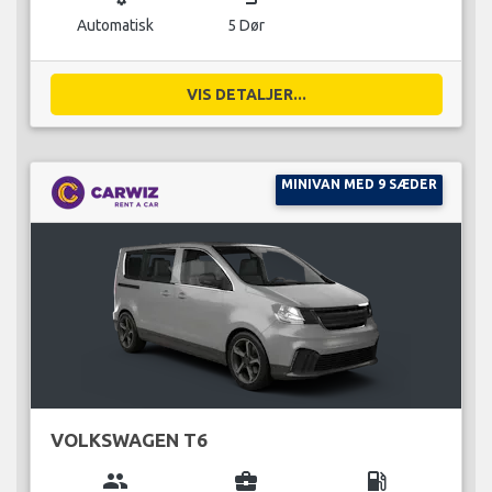
Automatisk
5 Dør
VIS DETALJER...
MINIVAN MED 9 SÆDER
VOLKSWAGEN T6
group
business_center
local_gas_station