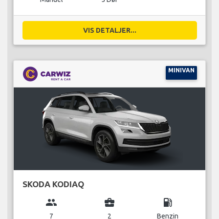
VIS DETALJER...
MINIVAN
SKODA KODIAQ
group
business_center
local_gas_station
7
2
Benzin