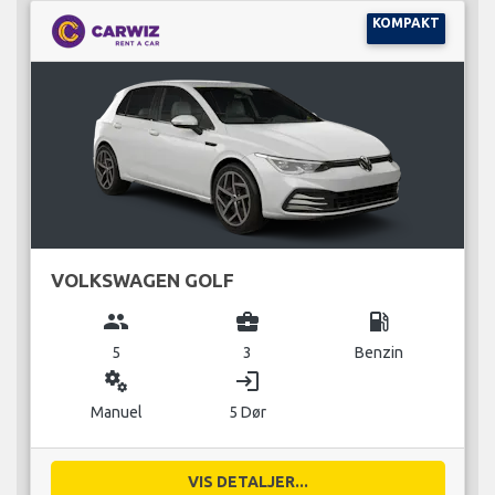
KOMPAKT
VOLKSWAGEN GOLF
group
business_center
local_gas_station
5
3
Benzin
miscellaneous_services
login
Manuel
5 Dør
VIS DETALJER...