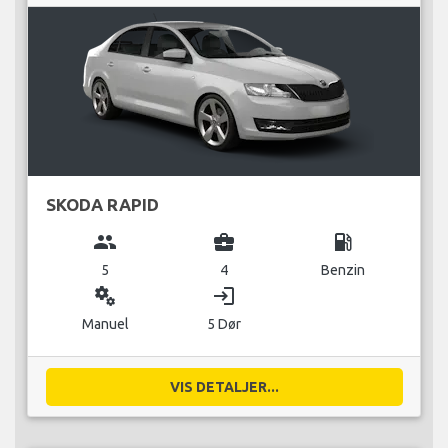
SKODA RAPID
group
business_center
local_gas_station
5
4
Benzin
miscellaneous_services
login
Manuel
5 Dør
VIS DETALJER...