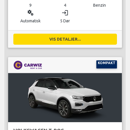
9
4
Benzin
miscellaneous_services
login
Automatisk
5 Dør
VIS DETALJER...
KOMPAKT