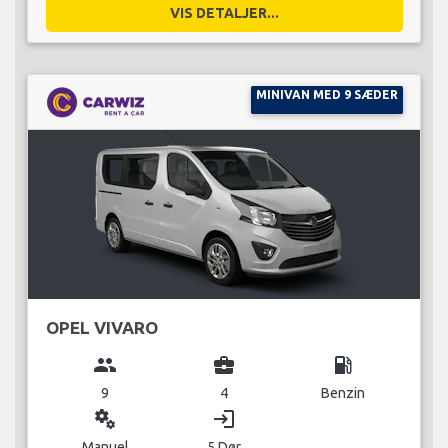
VIS DETALJER...
MINIVAN MED 9 SÆDER
OPEL VIVARO
group
business_center
local_gas_station
9
4
Benzin
miscellaneous_services
login
Manuel
5 Dør