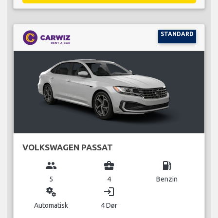
STANDARD
VOLKSWAGEN PASSAT
group
business_center
local_gas_station
5
4
Benzin
miscellaneous_services
login
Automatisk
4 Dør