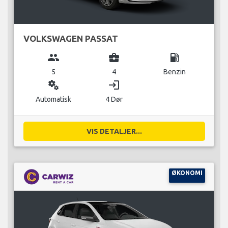
VOLKSWAGEN PASSAT
group
business_center
local_gas_station
5
4
Benzin
miscellaneous_services
login
Automatisk
4 Dør
VIS DETALJER...
ØKONOMI