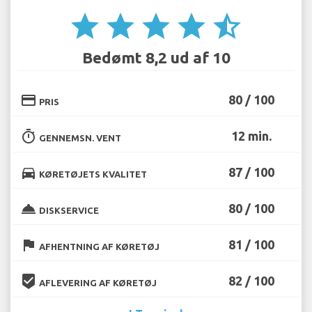
star
star
star
star
star_half
Bedømt 8,2 ud af 10
credit_card
80 / 100
PRIS
timer
12 min.
GENNEMSN. VENT
directions_car
87 / 100
KØRETØJETS KVALITET
room_service
80 / 100
DISKSERVICE
flag
81 / 100
AFHENTNING AF KØRETØJ
beenhere
82 / 100
AFLEVERING AF KØRETØJ