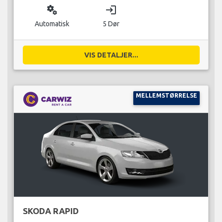
miscellaneous_services
login
Automatisk
5 Dør
VIS DETALJER...
MELLEMSTØRRELSE
SKODA RAPID