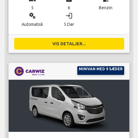
5
6
Benzin
miscellaneous_services
login
Automatisk
5 Dør
VIS DETALJER...
MINIVAN MED 9 SÆDER