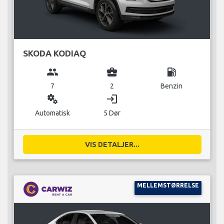
SKODA KODIAQ
group
business_center
local_gas_station
7
2
Benzin
miscellaneous_services
login
Automatisk
5 Dør
VIS DETALJER...
MELLEMSTØRRELSE