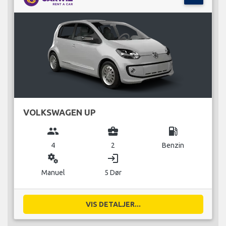
VOLKSWAGEN UP
group
business_center
local_gas_station
4
2
Benzin
miscellaneous_services
login
Manuel
5 Dør
VIS DETALJER...