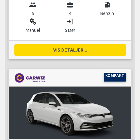
group
business_center
local_gas_station
5
4
Benzin
miscellaneous_services
login
Manuel
5 Dør
VIS DETALJER...
KOMPAKT