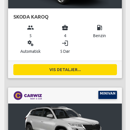
SKODA KAROQ
group
business_center
local_gas_station
5
4
Benzin
miscellaneous_services
login
Automatisk
5 Dør
VIS DETALJER...
MINIVAN