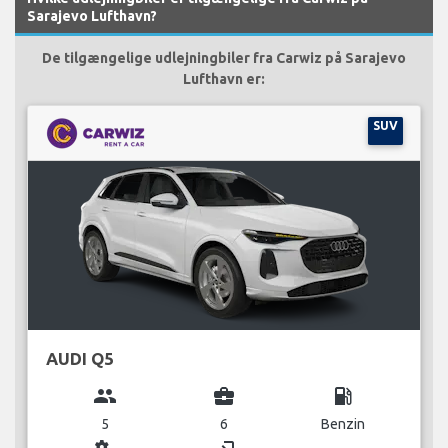
Sarajevo Lufthavn?
De tilgængelige udlejningbiler fra Carwiz på Sarajevo
Lufthavn er:
SUV
AUDI Q5
group
business_center
local_gas_station
5
6
Benzin