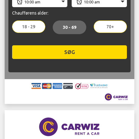
Chaufførens alder:
18 - 29
70+
30 - 69
SØG