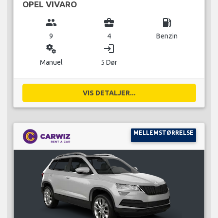
OPEL VIVARO
group
business_center
local_gas_station
9
4
Benzin
miscellaneous_services
login
Manuel
5 Dør
VIS DETALJER...
MELLEMSTØRRELSE