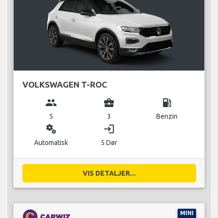
VOLKSWAGEN T-ROC
group
business_center
local_gas_station
5
3
Benzin
miscellaneous_services
login
Automatisk
5 Dør
VIS DETALJER...
MINI