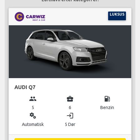
LUKSUS
AUDI Q7
group
business_center
local_gas_station
5
6
Benzin
miscellaneous_services
login
Automatisk
5 Dør