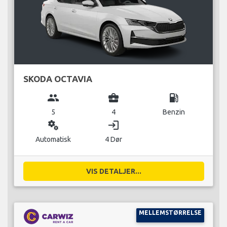
SKODA OCTAVIA
group
business_center
local_gas_station
5
4
Benzin
miscellaneous_services
login
Automatisk
4 Dør
VIS DETALJER...
MELLEMSTØRRELSE