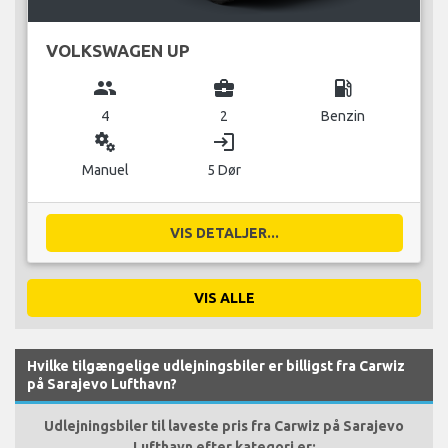
VOLKSWAGEN UP
group
business_center
local_gas_station
4
2
Benzin
miscellaneous_services
login
Manuel
5 Dør
VIS DETALJER...
VIS ALLE
Hvilke tilgængelige udlejningsbiler er billigst fra Carwiz
på Sarajevo Lufthavn?
Udlejningsbiler til laveste pris fra Carwiz på Sarajevo
Lufthavn efter kategori er: