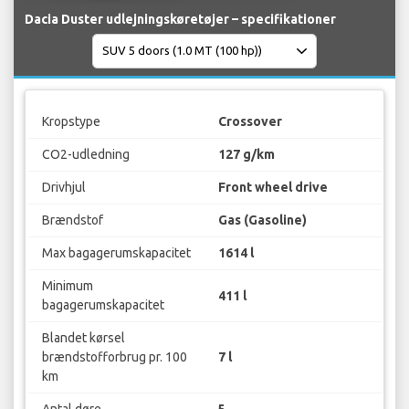
Dacia Duster udlejningskøretøjer – specifikationer
Kropstype
Crossover
CO2-udledning
127 g/km
Drivhjul
Front wheel drive
Brændstof
Gas (Gasoline)
Max bagagerumskapacitet
1614 l
Minimum
411 l
bagagerumskapacitet
Blandet kørsel
brændstofforbrug pr. 100
7 l
km