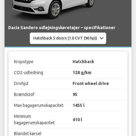
Dacia Sandero udlejningskøretøjer – specifikationer
Kropstype
Hatchback
CO2-udledning
128 g/km
Drivhjul
Front wheel drive
Brændstof
95
Max bagagerumskapacitet
1455 l
Minimum
410 l
bagagerumskapacitet
Blandet kørsel