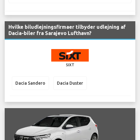
Hvilke biludlejningsfirmaer tilbyder udlejning af
Dacia-biler fra Sarajevo Lufthavn?
SIXT
Dacia Sandero
Dacia Duster