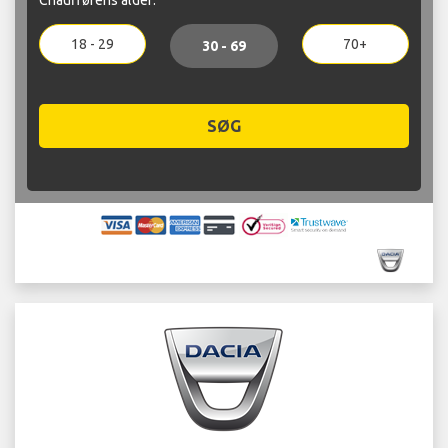
18 - 29
70+
30 - 69
SØG