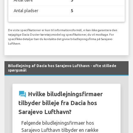
Antal døre
5
Antal pladser
5
De viste specifikationer er kun til informationsformål, vi kan ikke garantere den
nøjagtige Dacia Duster køretøjsmodel og specifikationer, du vil modtage. For
specifikke detaljer bør du kontakte det givne biludlejningsfirma på Sarajevo
Lufthavn.
Biludlejning af Dacia hos Sarajevo Lufthavn - ofte stillede
spørgsmål
question_answer
Hvilke biludlejningsfirmaer
tilbyder billeje fra Dacia hos
Sarajevo Lufthavn?
Følgende biludlejningsfirmaer hos
Sarajevo Lufthavn tilbyder en række