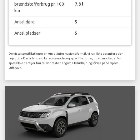
brændstofforbrug pr. 100
7.3 l
km
Antal døre
5
Antal pladser
5
De viste specifikationer er kun til informationsformål, vi kan ikke garantere den
nøjagtige Dacia Sandero køretøjsmodel og specifikationer, du vil modtage. For
specifikke detaljer bør du kontakte det givne biludlejningsfirma på Sarajevo
Lufthavn.