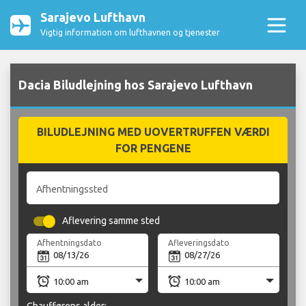
Sarajevo Lufthavn
Vigtig information om lufthavnen og tjenester
Dacia Biludlejning hos Sarajevo Lufthavn
BILUDLEJNING MED UOVERTRUFFEN VÆRDI
FOR PENGENE
Afhentningssted
Aflevering samme sted
Afhentningsdato
Afleveringsdato
Chaufførens alder: