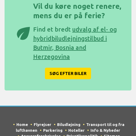
Vil du køre noget renere,
mens du er på ferie?
eco
Find et bredt
udvalg af el- og
hybridbiludlejningstilbud i
Butmir, Bosnia and
Herzegovina
SØG EFTER BILER
Home
Flyrejser
Biludlejning
Transport til og fra
lufthavnen
Parkering
Hoteller
Info & Nyheder
Ansvarsfraskrivelse
Privatlivspolitik
Sitemap