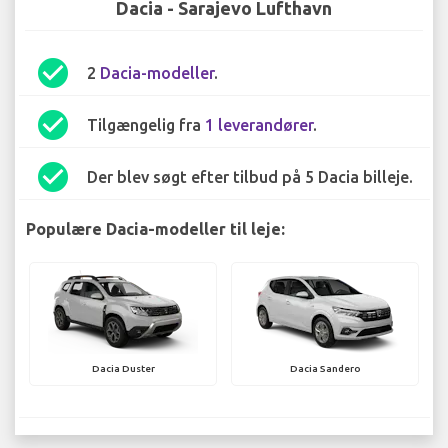
Dacia - Sarajevo Lufthavn
check_circle
2
Dacia-modeller
.
check_circle
Tilgængelig fra
1 leverandører
.
check_circle
Der blev søgt efter tilbud på 5 Dacia billeje.
Populære Dacia-modeller til leje:
Dacia Duster
Dacia Sandero