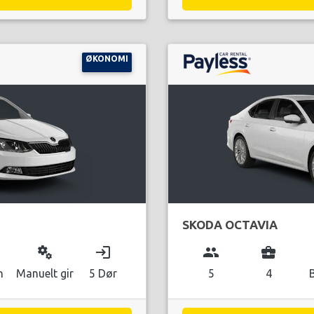
ØKONOMI
SKODA OCTAVIA
miscellaneous_services
login
group
business_center
n
Manuelt gir
5 Dør
5
4