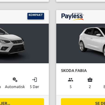
KOMPAKT
SKODA FABIA
miscellaneous_services
login
group
business_center
n
Automatisk
5 Dør
5
2
ER...
SE D