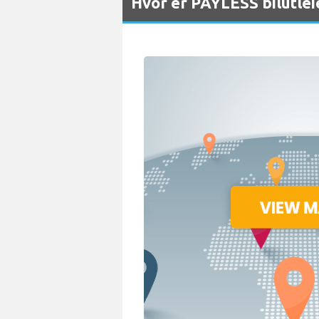
Hvor er PAYLESS bilutlei