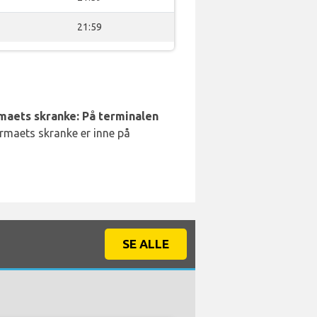
21:59
rmaets skranke: På terminalen
irmaets skranke er inne på
SE ALLE