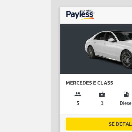
MERCEDES E CLASS
group
business_center
local_gas_station
5
3
Diese
SE DETALJ