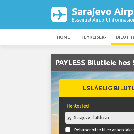
Sarajevo Airp
Essential Airport Informasjo
HOME
FLYREISER
BILUTH
PAYLESS Bilutleie hos 
USLÅELIG BILUT
Hentested
Returner bilen til en annen loka