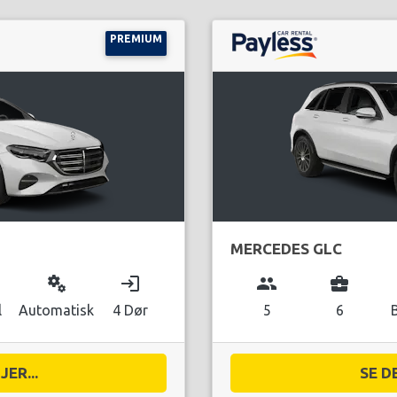
PREMIUM
MERCEDES GLC
miscellaneous_services
login
group
business_center
l
Automatisk
4 Dør
5
6
ER...
SE D