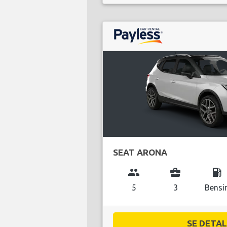
SEAT ARONA
group
business_center
local_gas_station
5
3
Bensi
SE DETALJ