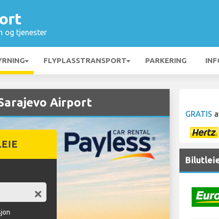
ort
n og tjenester
YRNING
FLYPLASSTRANSPORT
PARKERING
INF
Sarajevo Airport
GRATIS
a
LEIE
Bilutlei
sjon