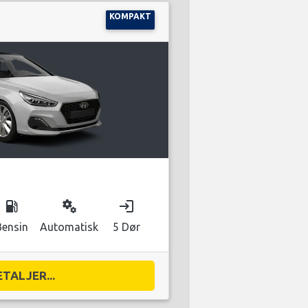
KOMPAKT
local_gas_station
miscellaneous_services
login
Bensin
Automatisk
5 Dør
ETALJER...