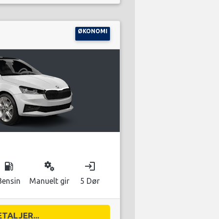
ØKONOMI
local_gas_station
miscellaneous_services
login
Bensin
Manuelt gir
5 Dør
ETALJER...