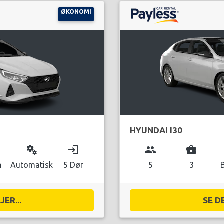
ØKONOMI
HYUNDAI I30
miscellaneous_services
login
group
business_center
n
Automatisk
5 Dør
5
3
ER...
SE D