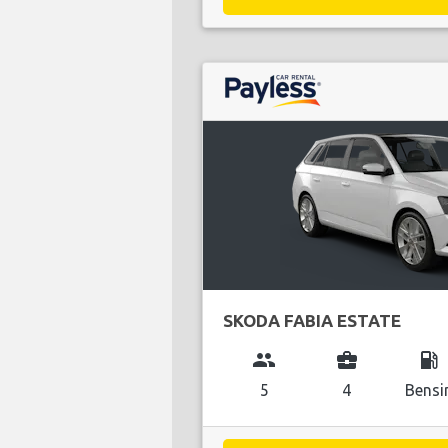
SKODA FABIA ESTATE
group
business_center
local_gas_station
5
4
Bensi