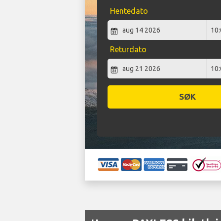
Hentedato
Returdato
SØK