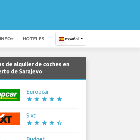
 INFO
HOTELES
español
s de alquiler de coches en
rto de Sarajevo
Europcar
star
star
star
star
star
Sixt
star
star
star
star
star_half
Budget