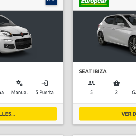
SEAT IBIZA
miscellaneous_services
login
group
business_center
na
Manual
5 Puerta
5
2
G
LES...
VER D