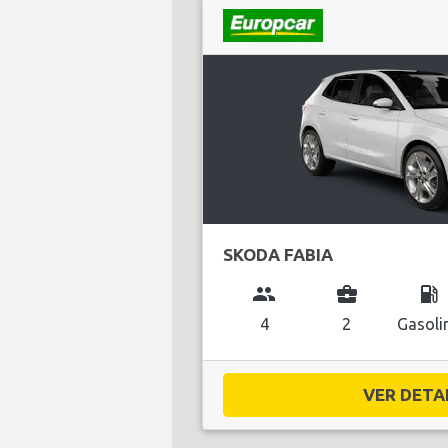
SKODA FABIA
group
business_center
local_gas_station
4
2
Gasoli
VER DETAL