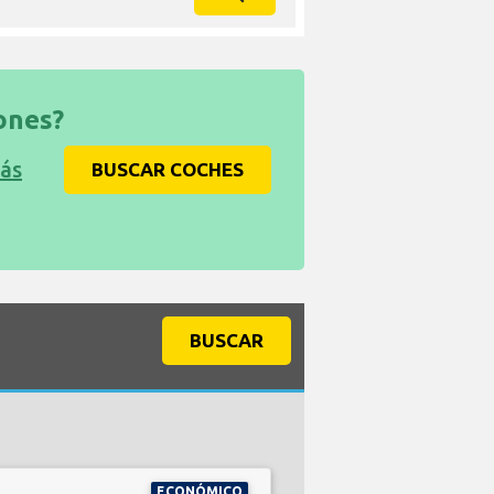
ones?
más
BUSCAR COCHES
BUSCAR
ECONÓMICO