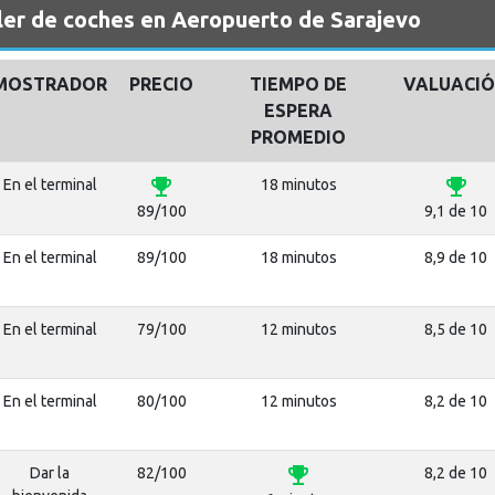
er de coches en Aeropuerto de Sarajevo
MOSTRADOR
PRECIO
TIEMPO DE
VALUACI
ESPERA
PROMEDIO
emoji_events
emoji_events
En el terminal
18 minutos
89/100
9,1 de 10
En el terminal
89/100
18 minutos
8,9 de 10
En el terminal
79/100
12 minutos
8,5 de 10
En el terminal
80/100
12 minutos
8,2 de 10
emoji_events
Dar la
82/100
8,2 de 10