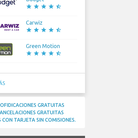
star
star
star
star
star_half
Carwiz
star
star
star
star
star_half
Green Motion
star
star
star
star
star_half
ÁS
OFIDICACIONES GRATUITAS
ANCELACIONES GRATUITAS
 CON TARJETA SIN COMISIONES.