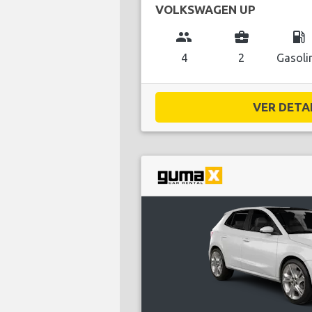
VOLKSWAGEN UP
group
business_center
local_gas_station
4
2
Gasoli
VER DETAL