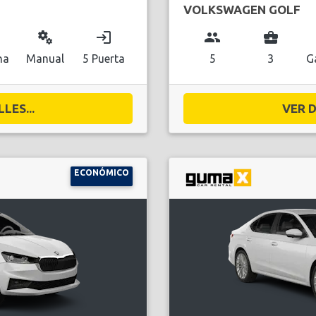
VOLKSWAGEN GOLF
miscellaneous_services
login
group
business_center
na
Manual
5 Puerta
5
3
G
LES...
VER D
ECONÓMICO