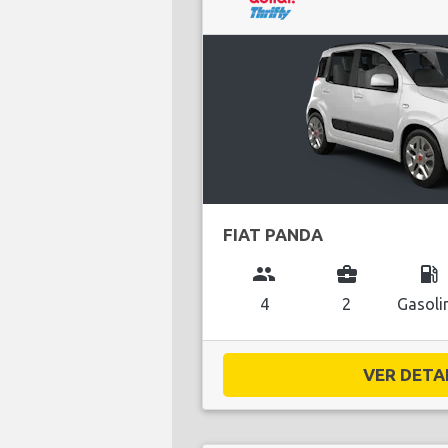
FIAT PANDA
group
business_center
local_gas_station
4
2
Gasoli
VER DETAL