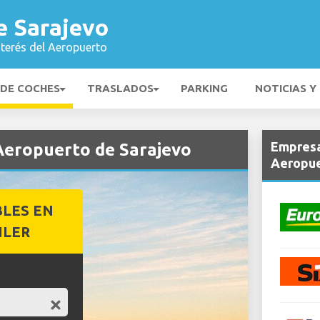
e Sarajevo
nterés del Aeropuerto
 DE COCHES
TRASLADOS
PARKING
NOTICIAS Y
Empresa
 Aeropuerto de Sarajevo
Aeropue
BLES EN
ILER