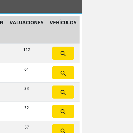
ÓN
VALUACIONES
VEHÍCULOS
112
search
61
search
33
search
32
search
57
search