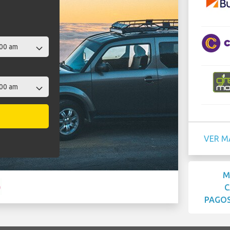
VER M
M
C
PAGOS